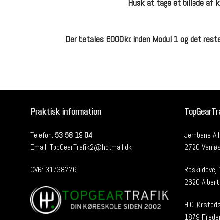
Husk at tage et billede af k
Der betales 6000kr. inden Modul 1 og det reste
Praktisk information
TopGearTra
Telefon:
53 58 19 04
Jernbane All
Email:
TopGearTrafik2@hotmail.dk
2720 Vanlø
CVR: 31738776
Roskildevej
2620 Albert
H.C. Ørsteds
1879 Freder