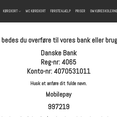
KØREKORT
MC KØREKORT
FØRSTEHJÆLP
PRISER
OM KØRESKOLERN
 bedes du overføre til vores bank eller br
Danske Bank
Reg-nr: 4065
Konto-nr: 4070531011
Husk at anføre dit fulde navn.
Mobilepay
997219