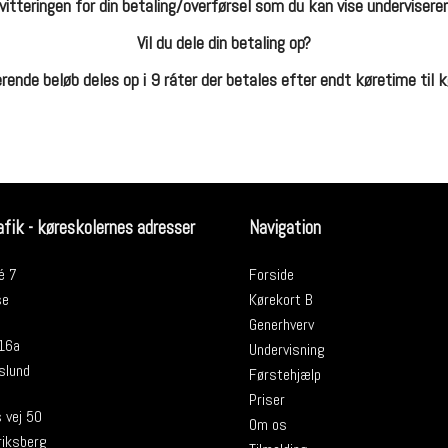
vitteringen for din betaling/overførsel som du kan vise underviseren,
Vil du dele din betaling op?
rende beløb deles op i 9 ráter der betales efter endt køretime til 
fik - køreskolernes adresser
Navigation
é 7
Forside
se
Kørekort B
Generhverv
 16a
Undervisning
slund
Førstehjælp
Priser
 vej 50
Om os
iksberg