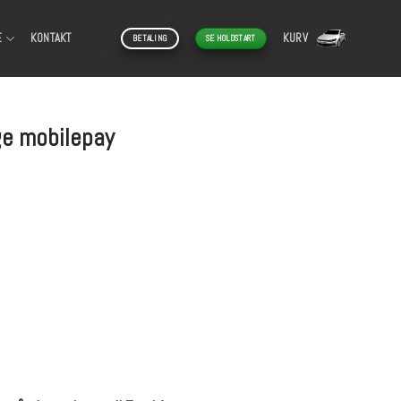
E
KONTAKT
KURV
BETALING
SE HOLDSTART
uge mobilepay