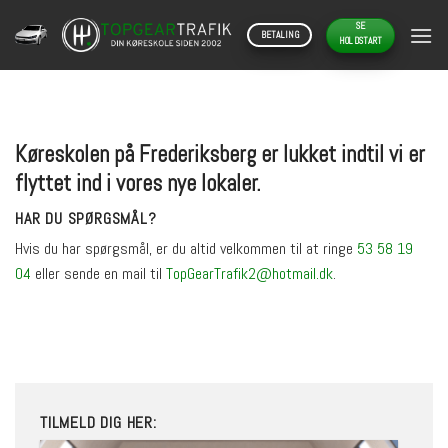
Skip
SE
to
BETALING
HOLDSTART
content
Køreskolen på Frederiksberg er lukket indtil vi er
flyttet ind i vores nye lokaler.
HAR DU SPØRGSMÅL?
Hvis du har spørgsmål, er du altid velkommen til at ringe
53 58 19
04
eller sende en mail til
TopGearTrafik2@hotmail.dk
.
TILMELD DIG HER: