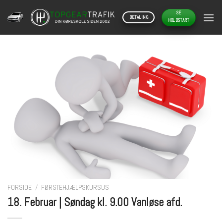
Skip
SE
to
BETALING
HOLDSTART
content
FORSIDE
/
FØRSTEHJÆLPSKURSUS
18. Februar | Søndag kl. 9.00 Vanløse afd.